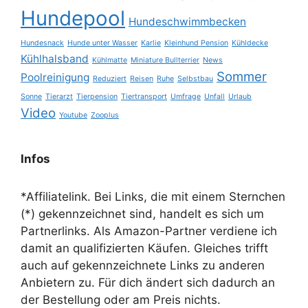
Hundepool
Hundeschwimmbecken
Hundesnack
Hunde unter Wasser
Karlie
Kleinhund Pension
Kühldecke
Kühlhalsband
Kühlmatte
Miniature Bullterrier
News
Sommer
Poolreinigung
Reduziert
Reisen
Ruhe
Selbstbau
Sonne
Tierarzt
Tierpension
Tiertransport
Umfrage
Unfall
Urlaub
Video
Youtube
Zooplus
Infos
*Affiliatelink. Bei Links, die mit einem Sternchen
(*) gekennzeichnet sind, handelt es sich um
Partnerlinks. Als Amazon-Partner verdiene ich
damit an qualifizierten Käufen. Gleiches trifft
auch auf gekennzeichnete Links zu anderen
Anbietern zu. Für dich ändert sich dadurch an
der Bestellung oder am Preis nichts.