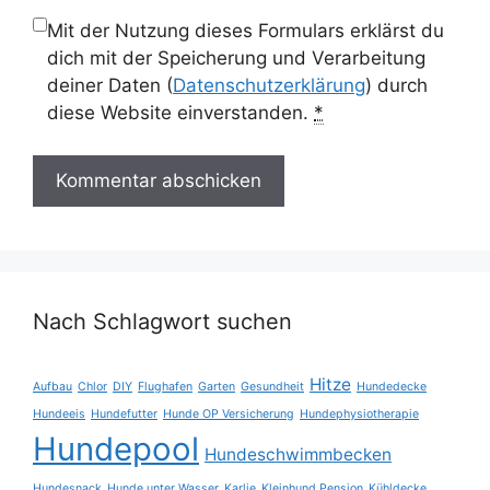
Mit der Nutzung dieses Formulars erklärst du
dich mit der Speicherung und Verarbeitung
deiner Daten (
Datenschutzerklärung
) durch
diese Website einverstanden.
*
Nach Schlagwort suchen
Hitze
Aufbau
Chlor
DIY
Flughafen
Garten
Gesundheit
Hundedecke
Hundeeis
Hundefutter
Hunde OP Versicherung
Hundephysiotherapie
Hundepool
Hundeschwimmbecken
Hundesnack
Hunde unter Wasser
Karlie
Kleinhund Pension
Kühldecke