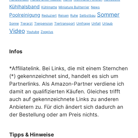
Kühlhalsband
Kühlmatte
Miniature Bullterrier
News
Sommer
Poolreinigung
Reduziert
Reisen
Ruhe
Selbstbau
Sonne
Tierarzt
Tierpension
Tiertransport
Umfrage
Unfall
Urlaub
Video
Youtube
Zooplus
Infos
*Affiliatelink. Bei Links, die mit einem Sternchen
(*) gekennzeichnet sind, handelt es sich um
Partnerlinks. Als Amazon-Partner verdiene ich
damit an qualifizierten Käufen. Gleiches trifft
auch auf gekennzeichnete Links zu anderen
Anbietern zu. Für dich ändert sich dadurch an
der Bestellung oder am Preis nichts.
Tipps & Hinweise