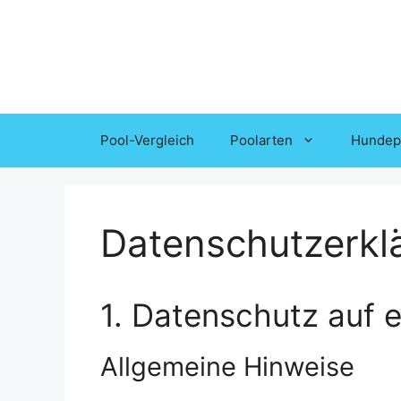
Zum
Inhalt
springen
Pool-Vergleich
Poolarten
Hundepo
Datenschutzerkl
1. Datenschutz auf e
Allgemeine Hinweise