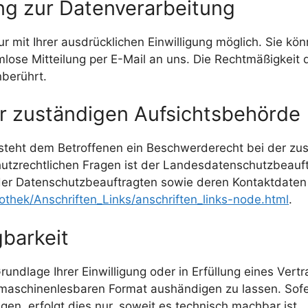
ung zur Datenverarbeitung
mit Ihrer ausdrücklichen Einwilligung möglich. Sie könne
rmlose Mitteilung per E-Mail an uns. Die Rechtmäßigkeit 
nberührt.
r zuständigen Aufsichtsbehörde
 steht dem Betroffenen ein Beschwerderecht bei der zu
utzrechtlichen Fragen ist der Landesdatenschutzbeauf
e der Datenschutzbeauftragten sowie deren Kontaktdat
othek/Anschriften_Links/anschriften_links-node.html
.
barkeit
undlage Ihrer Einwilligung oder in Erfüllung eines Vertr
 maschinenlesbaren Format aushändigen zu lassen. Sofe
en, erfolgt dies nur, soweit es technisch machbar ist.