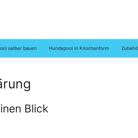
ol selber bauen
Hundepool in Knochenform
Zubehö
ärung
inen Blick