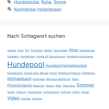
Schlagwörter
Hundedecke
,
Ruhe
,
Sonne
Kommentar hinterlassen
Nach Schlagwort suchen
Hitze
Aufbau
Chlor
DIY
Flughafen
Garten
Gesundheit
Hundedecke
Hundeeis
Hundefutter
Hunde OP Versicherung
Hundephysiotherapie
Hundepool
Hundeschwimmbecken
Hundesnack
Hunde unter Wasser
Karlie
Kleinhund Pension
Kühldecke
Kühlhalsband
Kühlmatte
Miniature Bullterrier
News
Sommer
Poolreinigung
Reduziert
Reisen
Ruhe
Selbstbau
Sonne
Tierarzt
Tierpension
Tiertransport
Umfrage
Unfall
Urlaub
Video
Youtube
Zooplus